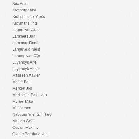
Kox Peter
Kox Stéphane
Kroesemeijer Cees
Kroymans Frits
Lagen van Jaap
Lammers Jan
Lammers René
Langeveld Niels
Lennep van Gijs
Luyendyk Arie
Luyendyk Arie jr
Maassen Xavier
Meijer Paul
Menten Jos
Merksteijn Peter van
Morien Mika
Mul Jeroen
Nabuurs “mental” Theo
Nathan Wolf
Oosten Maxime
Oranje Bernhard van