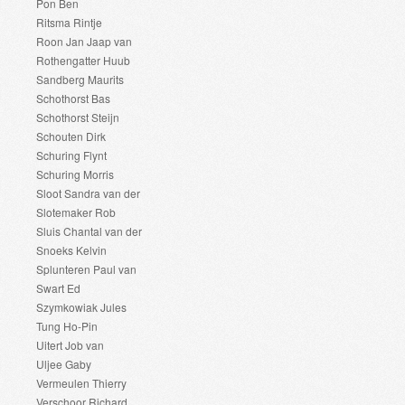
Pon Ben
Ritsma Rintje
Roon Jan Jaap van
Rothengatter Huub
Sandberg Maurits
Schothorst Bas
Schothorst Steijn
Schouten Dirk
Schuring Flynt
Schuring Morris
Sloot Sandra van der
Slotemaker Rob
Sluis Chantal van der
Snoeks Kelvin
Splunteren Paul van
Swart Ed
Szymkowiak Jules
Tung Ho-Pin
Uitert Job van
Uljee Gaby
Vermeulen Thierry
Verschoor Richard