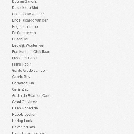
Douma Sandra
Dusseldorp Stef
Ende Jacky van der
Ende Ricardo van der
Engeman Liane
Es Sandor van
Euser Cor
Eeuwijk Wouter van
Frankenhout Christiaan
Frederiks Simon
Frijns Robin
Garde Giedo van der
Geerts Roy
Gerhards Tim
Geris Ziad
Godin de Beaufort Carel
Groot Calvin de
Haan Robert de
Habets Jochen
Hartog Loek
Haverkort Kas
Helm Tijmen van der