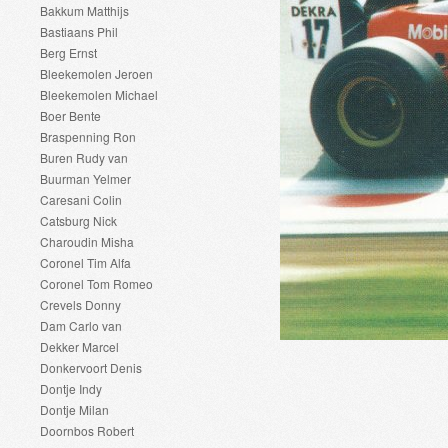
Bakkum Matthijs
Bastiaans Phil
Berg Ernst
Bleekemolen Jeroen
Bleekemolen Michael
Boer Bente
Braspenning Ron
Buren Rudy van
Buurman Yelmer
Caresani Colin
Catsburg Nick
Charoudin Misha
Coronel Tim Alfa
Coronel Tom Romeo
Crevels Donny
Dam Carlo van
Dekker Marcel
Donkervoort Denis
Dontje Indy
Dontje Milan
Doornbos Robert