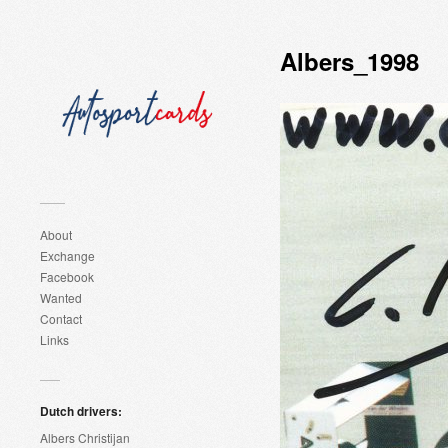
Albers_1998
About
Exchange
Facebook
Wanted
Contact
Links
Dutch drivers:
Albers Christijan