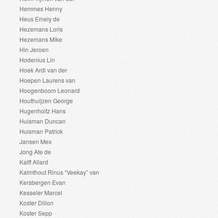
Hemmes Henny
Heus Emely de
Hezemans Loris
Hezemans Mike
Hin Jeroen
Hodenius Lin
Hoek Ardi van der
Hoepen Laurens van
Hoogenboom Leonard
Houthuijzen George
Hugenholtz Hans
Huisman Duncan
Huisman Patrick
Jansen Mex
Jong Ate de
Kalff Allard
Kalmthout Rinus “Veekay” van
Kersbergen Evan
Kesseler Marcel
Koster Dillon
Koster Sepp