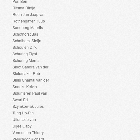
Pon Ben
Ritsma Rintje
Roon Jan Jaap van
Rothengatter Huub
Sandberg Maurits
Schothorst Bas
Schothorst Steijn
Schouten Dirk
Schuring Flynt
Schuring Morris
Sloot Sandra van der
Slotemaker Rob
Sluis Chantal van der
Snoeks Kelvin
Splunteren Paul van
Swart Ed
Szymkowiak Jules
Tung Ho-Pin
Uitert Job van
Uljee Gaby
Vermeulen Thierry
Verschoor Richard