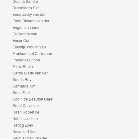
Douma Sandra
Dusseldorp Stef
Ende Jacky van der
Ende Ricardo van der
Engeman Liane
Es Sandor van
Euser Cor
Eeuwijk Wouter van
Frankenhout Christiaan
Frederiks Simon
Frijns Robin
Garde Giedo van der
Geerts Roy
Gerhards Tim
Geris Ziad
Godin de Beaufort Carel
Groot Calvin de
Haan Robert de
Habets Jochen
Hartog Loek
Haverkort Kas
Helm Tijmen van der