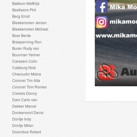
Bakkum Matthijs
Bastiaans Phil
Berg Ernst
Bleekemolen Jeroen
Bleekemolen Michael
Boer Bente
Braspenning Ron
Buren Rudy van
Buurman Yelmer
Caresani Colin
Catsburg Nick
Charoudin Misha
Coronel Tim Alfa
Coronel Tom Romeo
Crevels Donny
Dam Carlo van
Dekker Marcel
Donkervoort Denis
Dontje Indy
Dontje Milan
Doornbos Robert