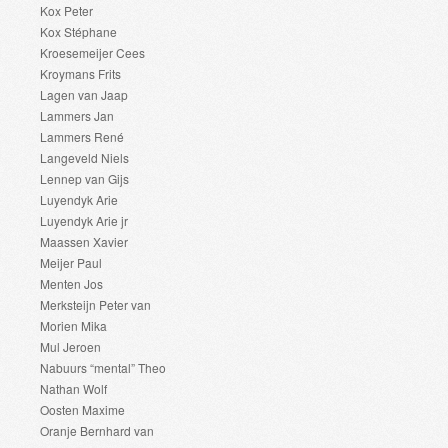
Kox Peter
Kox Stéphane
Kroesemeijer Cees
Kroymans Frits
Lagen van Jaap
Lammers Jan
Lammers René
Langeveld Niels
Lennep van Gijs
Luyendyk Arie
Luyendyk Arie jr
Maassen Xavier
Meijer Paul
Menten Jos
Merksteijn Peter van
Morien Mika
Mul Jeroen
Nabuurs “mental” Theo
Nathan Wolf
Oosten Maxime
Oranje Bernhard van