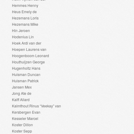
Hemmes Henny
Heus Emely de
Hezemans Loris
Hezemans Mike
Hin Jeroen
Hodenius Lin
Hoek Ardi van der
Hoepen Laurens van
Hoogenboom Leonard
Houthuijzen George
Hugenholtz Hans
Huisman Duncan
Huisman Patrick
Jansen Mex
Jong Ate de
Kalff Allard
Kalmthout Rinus “Veekay” van
Kersbergen Evan
Kesseler Marcel
Koster Dillon
Koster Sepp