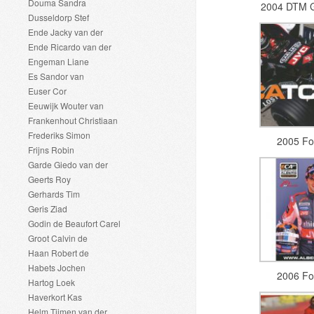
Douma Sandra
2004 DTM G
Dusseldorp Stef
Ende Jacky van der
Ende Ricardo van der
Engeman Liane
Es Sandor van
Euser Cor
Eeuwijk Wouter van
Frankenhout Christiaan
Frederiks Simon
2005 Fo
Frijns Robin
Garde Giedo van der
Geerts Roy
Gerhards Tim
Geris Ziad
Godin de Beaufort Carel
Groot Calvin de
Haan Robert de
Habets Jochen
2006 Fo
Hartog Loek
Haverkort Kas
Helm Tijmen van der