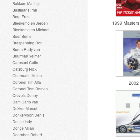
Bakkum Matthijs
Bastiaans Phil
Berg Ernst
1999 Masters
Bleekemolen Jeroen
Bleekemolen Michael
Boer Bente
Braspenning Ron
Buren Rudy van
Buurman Yelmer
Caresani Colin
Catsburg Nick
Charoudin Misha
Coronel Tim Alfa
2002
Coronel Tom Romeo
Crevels Donny
Dam Carlo van
Dekker Marcel
Donkervoort Denis
Dontje Indy
Dontje Milan
Doornbos Robert