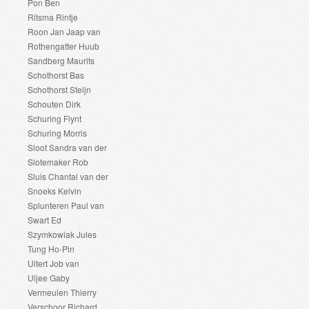
Pon Ben
Ritsma Rintje
Roon Jan Jaap van
Rothengatter Huub
Sandberg Maurits
Schothorst Bas
Schothorst Steijn
Schouten Dirk
Schuring Flynt
Schuring Morris
Sloot Sandra van der
Slotemaker Rob
Sluis Chantal van der
Snoeks Kelvin
Splunteren Paul van
Swart Ed
Szymkowiak Jules
Tung Ho-Pin
Uitert Job van
Uljee Gaby
Vermeulen Thierry
Verschoor Richard