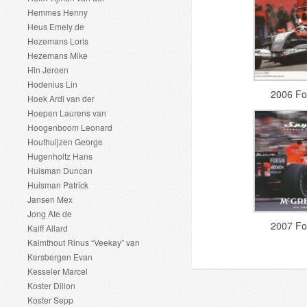
Hemmes Henny
Heus Emely de
Hezemans Loris
Hezemans Mike
Hin Jeroen
Hodenius Lin
2006 Fo
Hoek Ardi van der
Hoepen Laurens van
Hoogenboom Leonard
Houthuijzen George
Hugenholtz Hans
Huisman Duncan
Huisman Patrick
Jansen Mex
Jong Ate de
2007 Fo
Kalff Allard
Kalmthout Rinus “Veekay” van
Kersbergen Evan
Kesseler Marcel
Koster Dillon
Koster Sepp