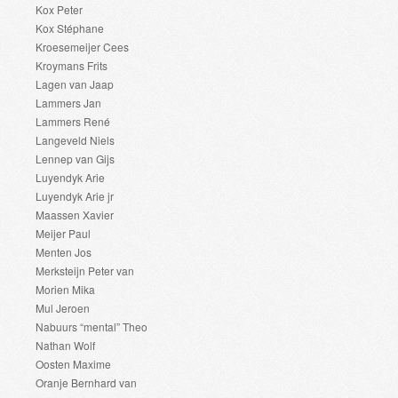
Kox Peter
Kox Stéphane
Kroesemeijer Cees
Kroymans Frits
Lagen van Jaap
Lammers Jan
Lammers René
Langeveld Niels
Lennep van Gijs
Luyendyk Arie
Luyendyk Arie jr
Maassen Xavier
Meijer Paul
Menten Jos
Merksteijn Peter van
Morien Mika
Mul Jeroen
Nabuurs “mental” Theo
Nathan Wolf
Oosten Maxime
Oranje Bernhard van