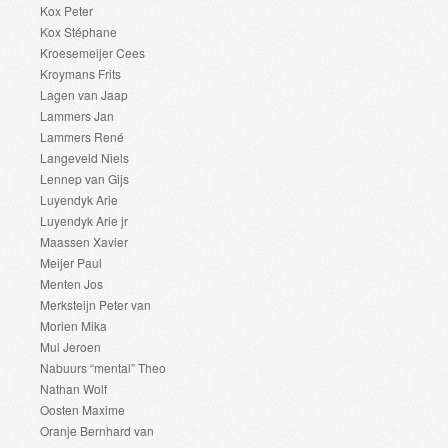
Kox Peter
Kox Stéphane
Kroesemeijer Cees
Kroymans Frits
Lagen van Jaap
Lammers Jan
Lammers René
Langeveld Niels
Lennep van Gijs
Luyendyk Arie
Luyendyk Arie jr
Maassen Xavier
Meijer Paul
Menten Jos
Merksteijn Peter van
Morien Mika
Mul Jeroen
Nabuurs “mental” Theo
Nathan Wolf
Oosten Maxime
Oranje Bernhard van