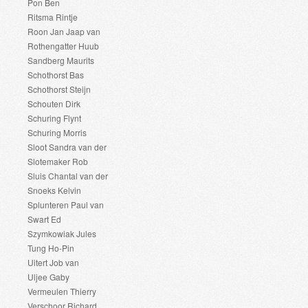
Pon Ben
Ritsma Rintje
Roon Jan Jaap van
Rothengatter Huub
Sandberg Maurits
Schothorst Bas
Schothorst Steijn
Schouten Dirk
Schuring Flynt
Schuring Morris
Sloot Sandra van der
Slotemaker Rob
Sluis Chantal van der
Snoeks Kelvin
Splunteren Paul van
Swart Ed
Szymkowiak Jules
Tung Ho-Pin
Uitert Job van
Uljee Gaby
Vermeulen Thierry
Verschoor Richard