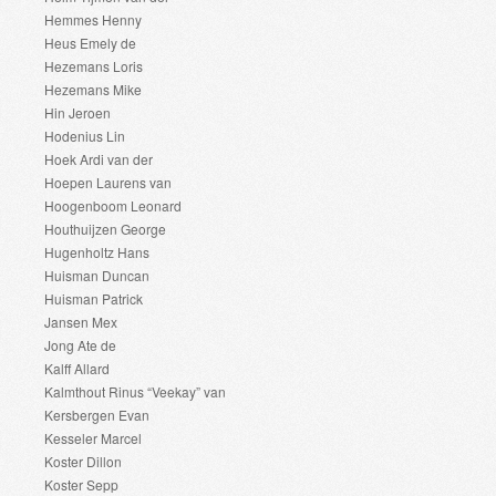
Hemmes Henny
Heus Emely de
Hezemans Loris
Hezemans Mike
Hin Jeroen
Hodenius Lin
Hoek Ardi van der
Hoepen Laurens van
Hoogenboom Leonard
Houthuijzen George
Hugenholtz Hans
Huisman Duncan
Huisman Patrick
Jansen Mex
Jong Ate de
Kalff Allard
Kalmthout Rinus “Veekay” van
Kersbergen Evan
Kesseler Marcel
Koster Dillon
Koster Sepp