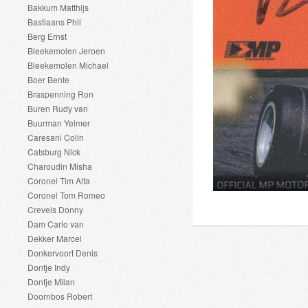
Bakkum Matthijs
Bastiaans Phil
Berg Ernst
Bleekemolen Jeroen
Bleekemolen Michael
Boer Bente
Braspenning Ron
Buren Rudy van
Buurman Yelmer
Caresani Colin
Catsburg Nick
Charoudin Misha
Coronel Tim Alfa
Coronel Tom Romeo
Crevels Donny
Dam Carlo van
Dekker Marcel
Donkervoort Denis
Dontje Indy
Dontje Milan
Doornbos Robert