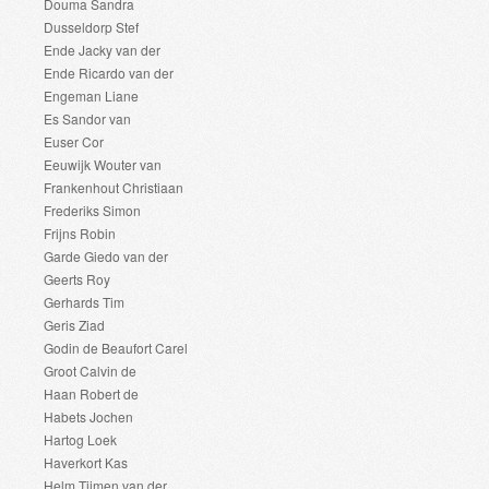
Douma Sandra
Dusseldorp Stef
Ende Jacky van der
Ende Ricardo van der
Engeman Liane
Es Sandor van
Euser Cor
Eeuwijk Wouter van
Frankenhout Christiaan
Frederiks Simon
Frijns Robin
Garde Giedo van der
Geerts Roy
Gerhards Tim
Geris Ziad
Godin de Beaufort Carel
Groot Calvin de
Haan Robert de
Habets Jochen
Hartog Loek
Haverkort Kas
Helm Tijmen van der