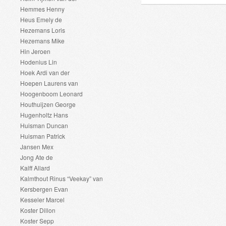
Hemmes Henny
Heus Emely de
Hezemans Loris
Hezemans Mike
Hin Jeroen
Hodenius Lin
Hoek Ardi van der
Hoepen Laurens van
Hoogenboom Leonard
Houthuijzen George
Hugenholtz Hans
Huisman Duncan
Huisman Patrick
Jansen Mex
Jong Ate de
Kalff Allard
Kalmthout Rinus “Veekay” van
Kersbergen Evan
Kesseler Marcel
Koster Dillon
Koster Sepp