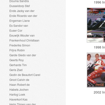
Douma Sandra
1996 I
Dusseldorp Stef
Ende Jacky van der
Ende Ricardo van der
Engeman Liane
Es Sandor van
Euser Cor
Eeuwijk Wouter van
Frankenhout Christiaan
Frederiks Simon
1998 I
Frijns Robin
Garde Giedo van der
Geerts Roy
Gerhards Tim
Geris Ziad
Godin de Beaufort Carel
Groot Calvin de
Haan Robert de
Habets Jochen
2002 I
Hartog Loek
Haverkort Kas
Helm Tijmen van der