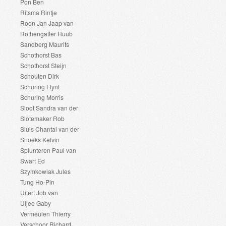
Pon Ben
Ritsma Rintje
Roon Jan Jaap van
Rothengatter Huub
Sandberg Maurits
Schothorst Bas
Schothorst Steijn
Schouten Dirk
Schuring Flynt
Schuring Morris
Sloot Sandra van der
Slotemaker Rob
Sluis Chantal van der
Snoeks Kelvin
Splunteren Paul van
Swart Ed
Szymkowiak Jules
Tung Ho-Pin
Uitert Job van
Uljee Gaby
Vermeulen Thierry
Verschoor Richard