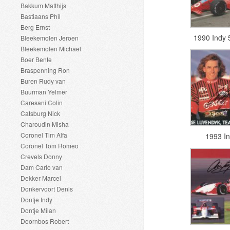
Bakkum Matthijs
Bastiaans Phil
Berg Ernst
1990 Indy 
Bleekemolen Jeroen
Bleekemolen Michael
Boer Bente
Braspenning Ron
Buren Rudy van
Buurman Yelmer
Caresani Colin
Catsburg Nick
Charoudin Misha
Coronel Tim Alfa
1993 I
Coronel Tom Romeo
Crevels Donny
Dam Carlo van
Dekker Marcel
Donkervoort Denis
Dontje Indy
Dontje Milan
Doornbos Robert