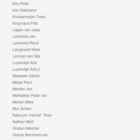
Kox Peter
Kox Stéphane
Kroesemeijer Cees
Kroymans Frits
Lagen van Jaap
Lammers Jan
Lammers René
Langeveld Niels
Lennep van Gijs
Luyendyk Arie
Luyendyk Arie jr
Maassen Xavier
Meijer Paul
Menten Jos
Merksteijn Peter van
Morien Mika
Mul Jeroen
Nabuurs “mental” Theo
Nathan Wolf
Oosten Maxime
Oranje Bernhard van