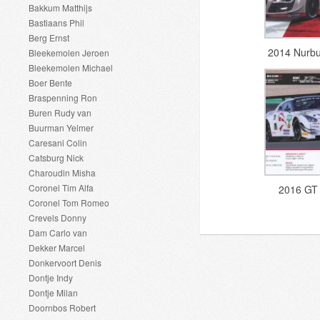
Bakkum Matthijs
Bastiaans Phil
Berg Ernst
2014 Nurbu
Bleekemolen Jeroen
Bleekemolen Michael
Boer Bente
Braspenning Ron
Buren Rudy van
Buurman Yelmer
Caresani Colin
Catsburg Nick
Charoudin Misha
Coronel Tim Alfa
2016 GT
Coronel Tom Romeo
Crevels Donny
Dam Carlo van
Dekker Marcel
Donkervoort Denis
Dontje Indy
Dontje Milan
Doornbos Robert