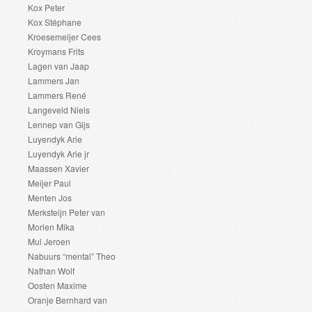
Kox Peter
Kox Stéphane
Kroesemeijer Cees
Kroymans Frits
Lagen van Jaap
Lammers Jan
Lammers René
Langeveld Niels
Lennep van Gijs
Luyendyk Arie
Luyendyk Arie jr
Maassen Xavier
Meijer Paul
Menten Jos
Merksteijn Peter van
Morien Mika
Mul Jeroen
Nabuurs “mental” Theo
Nathan Wolf
Oosten Maxime
Oranje Bernhard van