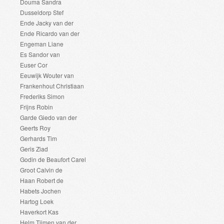
Douma Sandra
Dusseldorp Stef
Ende Jacky van der
Ende Ricardo van der
Engeman Liane
Es Sandor van
Euser Cor
Eeuwijk Wouter van
Frankenhout Christiaan
Frederiks Simon
Frijns Robin
Garde Giedo van der
Geerts Roy
Gerhards Tim
Geris Ziad
Godin de Beaufort Carel
Groot Calvin de
Haan Robert de
Habets Jochen
Hartog Loek
Haverkort Kas
Helm Tijmen van der