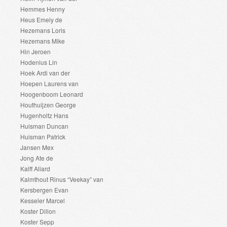
Hemmes Henny
Heus Emely de
Hezemans Loris
Hezemans Mike
Hin Jeroen
Hodenius Lin
Hoek Ardi van der
Hoepen Laurens van
Hoogenboom Leonard
Houthuijzen George
Hugenholtz Hans
Huisman Duncan
Huisman Patrick
Jansen Mex
Jong Ate de
Kalff Allard
Kalmthout Rinus “Veekay” van
Kersbergen Evan
Kesseler Marcel
Koster Dillon
Koster Sepp