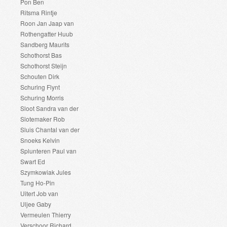
Pon Ben
Ritsma Rintje
Roon Jan Jaap van
Rothengatter Huub
Sandberg Maurits
Schothorst Bas
Schothorst Steijn
Schouten Dirk
Schuring Flynt
Schuring Morris
Sloot Sandra van der
Slotemaker Rob
Sluis Chantal van der
Snoeks Kelvin
Splunteren Paul van
Swart Ed
Szymkowiak Jules
Tung Ho-Pin
Uitert Job van
Uljee Gaby
Vermeulen Thierry
Verschoor Richard