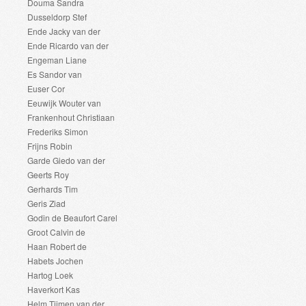
Douma Sandra
Dusseldorp Stef
Ende Jacky van der
Ende Ricardo van der
Engeman Liane
Es Sandor van
Euser Cor
Eeuwijk Wouter van
Frankenhout Christiaan
Frederiks Simon
Frijns Robin
Garde Giedo van der
Geerts Roy
Gerhards Tim
Geris Ziad
Godin de Beaufort Carel
Groot Calvin de
Haan Robert de
Habets Jochen
Hartog Loek
Haverkort Kas
Helm Tijmen van der