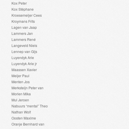
Kox Peter
Kox Stéphane
Kroesemeijer Cees
Kroymans Frits
Lagen van Jaap
Lammers Jan
Lammers René
Langeveld Niels
Lennep van Gijs
Luyendyk Arie
Luyendyk Arie jr
Maassen Xavier
Meijer Paul
Menten Jos
Merksteijn Peter van
Morien Mika
Mul Jeroen
Nabuurs “mental” Theo
Nathan Wolf
Oosten Maxime
Oranje Bernhard van