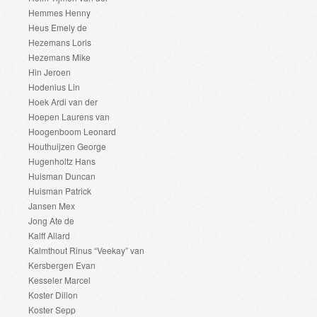
Hemmes Henny
Heus Emely de
Hezemans Loris
Hezemans Mike
Hin Jeroen
Hodenius Lin
Hoek Ardi van der
Hoepen Laurens van
Hoogenboom Leonard
Houthuijzen George
Hugenholtz Hans
Huisman Duncan
Huisman Patrick
Jansen Mex
Jong Ate de
Kalff Allard
Kalmthout Rinus “Veekay” van
Kersbergen Evan
Kesseler Marcel
Koster Dillon
Koster Sepp