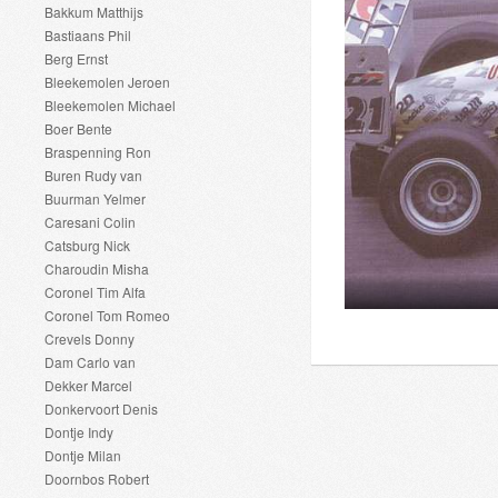
Bakkum Matthijs
Bastiaans Phil
Berg Ernst
Bleekemolen Jeroen
Bleekemolen Michael
Boer Bente
Braspenning Ron
Buren Rudy van
Buurman Yelmer
Caresani Colin
Catsburg Nick
Charoudin Misha
Coronel Tim Alfa
Coronel Tom Romeo
Crevels Donny
Dam Carlo van
Dekker Marcel
Donkervoort Denis
Dontje Indy
Dontje Milan
Doornbos Robert