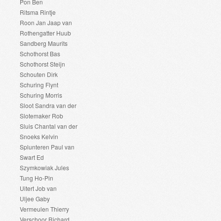
Pon Ben
Ritsma Rintje
Roon Jan Jaap van
Rothengatter Huub
Sandberg Maurits
Schothorst Bas
Schothorst Steijn
Schouten Dirk
Schuring Flynt
Schuring Morris
Sloot Sandra van der
Slotemaker Rob
Sluis Chantal van der
Snoeks Kelvin
Splunteren Paul van
Swart Ed
Szymkowiak Jules
Tung Ho-Pin
Uitert Job van
Uljee Gaby
Vermeulen Thierry
Verschoor Richard