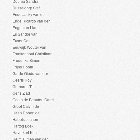
Douma Sandra
Dusseldorp Stef
Ende Jacky van der
Ende Ricardo van der
Engeman Liane
Es Sandor van
Euser Cor
Eeuwijk Wouter van
Frankenhout Christiaan
Frederiks Simon
Frijns Robin
Garde Giedo van der
Geerts Roy
Gerhards Tim
Geris Ziad
Godin de Beaufort Carel
Groot Calvin de
Haan Robert de
Habets Jochen
Hartog Loek
Haverkort Kas
Helm Tijmen van der