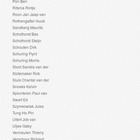
Pon Ben
Ritsma Rintje
Roon Jan Jaap van
Rothengatter Huub
Sandberg Maurits
Schothorst Bas
Schothorst Steijn
Schouten Dirk
Schuring Flynt
Schuring Morris
Sloot Sandra van der
Slotemaker Rob
Sluis Chantal van der
Snoeks Kelvin
Splunteren Paul van
Swart Ed
Szymkowiak Jules
Tung Ho-Pin
Uitert Job van
Uljee Gaby
Vermeulen Thierry
Verschoor Richard