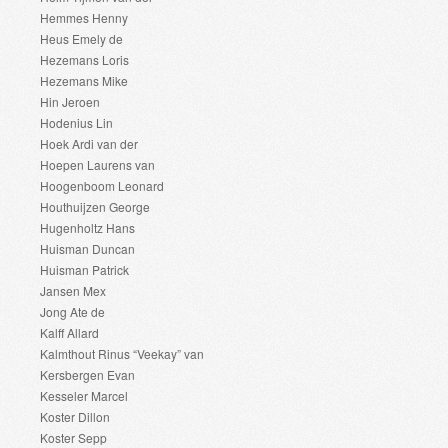
Hemmes Henny
Heus Emely de
Hezemans Loris
Hezemans Mike
Hin Jeroen
Hodenius Lin
Hoek Ardi van der
Hoepen Laurens van
Hoogenboom Leonard
Houthuijzen George
Hugenholtz Hans
Huisman Duncan
Huisman Patrick
Jansen Mex
Jong Ate de
Kalff Allard
Kalmthout Rinus “Veekay” van
Kersbergen Evan
Kesseler Marcel
Koster Dillon
Koster Sepp