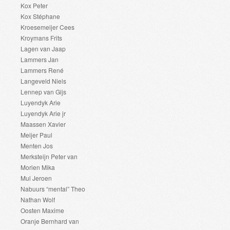
Kox Peter
Kox Stéphane
Kroesemeijer Cees
Kroymans Frits
Lagen van Jaap
Lammers Jan
Lammers René
Langeveld Niels
Lennep van Gijs
Luyendyk Arie
Luyendyk Arie jr
Maassen Xavier
Meijer Paul
Menten Jos
Merksteijn Peter van
Morien Mika
Mul Jeroen
Nabuurs “mental” Theo
Nathan Wolf
Oosten Maxime
Oranje Bernhard van