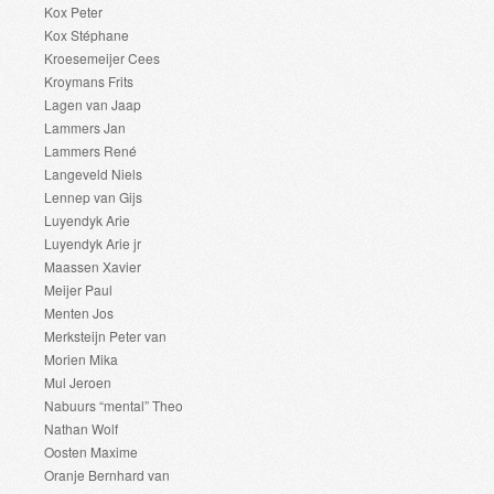
Kox Peter
Kox Stéphane
Kroesemeijer Cees
Kroymans Frits
Lagen van Jaap
Lammers Jan
Lammers René
Langeveld Niels
Lennep van Gijs
Luyendyk Arie
Luyendyk Arie jr
Maassen Xavier
Meijer Paul
Menten Jos
Merksteijn Peter van
Morien Mika
Mul Jeroen
Nabuurs “mental” Theo
Nathan Wolf
Oosten Maxime
Oranje Bernhard van