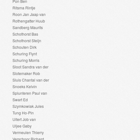
Pon Ben
Ritsma Rintje
Roon Jan Jaap van
Rothengatter Huub
Sandberg Maurits
Schothorst Bas
Schothorst Steijn
Schouten Dirk
Schuring Flynt
Schuring Morris
Sloot Sandra van der
Slotemaker Rob
Sluis Chantal van der
Snoeks Kelvin
Splunteren Paul van
Swart Ed
Szymkowiak Jules
Tung Ho-Pin
Uitert Job van
Uljee Gaby
Vermeulen Thierry
Verschoor Richard