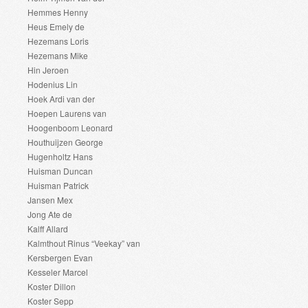
Hemmes Henny
Heus Emely de
Hezemans Loris
Hezemans Mike
Hin Jeroen
Hodenius Lin
Hoek Ardi van der
Hoepen Laurens van
Hoogenboom Leonard
Houthuijzen George
Hugenholtz Hans
Huisman Duncan
Huisman Patrick
Jansen Mex
Jong Ate de
Kalff Allard
Kalmthout Rinus “Veekay” van
Kersbergen Evan
Kesseler Marcel
Koster Dillon
Koster Sepp