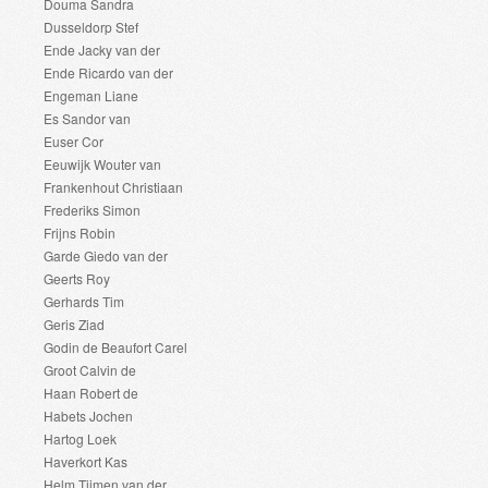
Douma Sandra
Dusseldorp Stef
Ende Jacky van der
Ende Ricardo van der
Engeman Liane
Es Sandor van
Euser Cor
Eeuwijk Wouter van
Frankenhout Christiaan
Frederiks Simon
Frijns Robin
Garde Giedo van der
Geerts Roy
Gerhards Tim
Geris Ziad
Godin de Beaufort Carel
Groot Calvin de
Haan Robert de
Habets Jochen
Hartog Loek
Haverkort Kas
Helm Tijmen van der