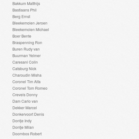
Bakkum Matthijs
Bastiaans Phil
Berg Ernst
Bleekemolen Jeroen
Bleekemolen Michael
Boer Bente
Braspenning Ron
Buren Rudy van
Buurman Yelmer
Caresani Colin
Catsburg Nick
Charoudin Misha
Coronel Tim Alfa
Coronel Tom Romeo
Crevels Donny
Dam Carlo van
Dekker Marcel
Donkervoort Denis
Dontje Indy
Dontje Milan
Doornbos Robert